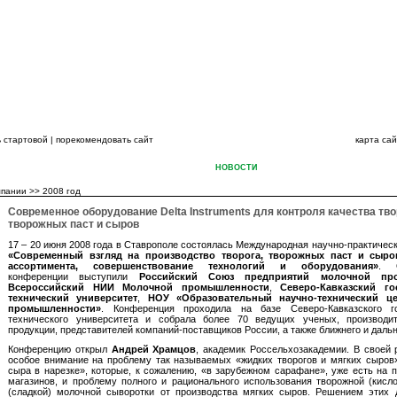
ВСЕГДА НА ШАГ
 стартовой
|
порекомендовать сайт
карта са
ЦИЯ ГРУППЫ КОМПАНИЙ
КАТАЛОГИ
НОВОСТИ
СЕРВИС
ПЕРСОНАЛ
мпании
>>
2008 год
Современное оборудование Delta Instruments для контроля качества тво
творожных паст и сыров
17 – 20 июня 2008 года в Ставрополе состоялась Международная научно-практичес
«Современный взгляд на производство творога, творожных паст и сыро
ассортимента, совершенствование технологий и оборудования»
. О
конференции выступили
Российский Союз предприятий молочной пр
Всероссийский НИИ Молочной промышленности
,
Северо-Кавказский го
технический университет
,
НОУ «Образовательный научно-технический ц
промышленности»
. Конференция проходила на базе Северо-Кавказского го
технического университета и собрала более 70 ведущих ученых, производи
продукции, представителей компаний-поставщиков России, а также ближнего и дальн
Конференцию открыл
Андрей Храмцов
, академик Россельхозакадемии. В своей 
особое внимание на проблему так называемых «жидких творогов и мягких сыров
сыра в нарезке», которые, к сожалению, «в зарубежном сарафане», уже есть на 
магазинов, и проблему полного и рационального использования творожной (кисл
(сладкой) молочной сыворотки от производства мягких сыров. Решением этих 