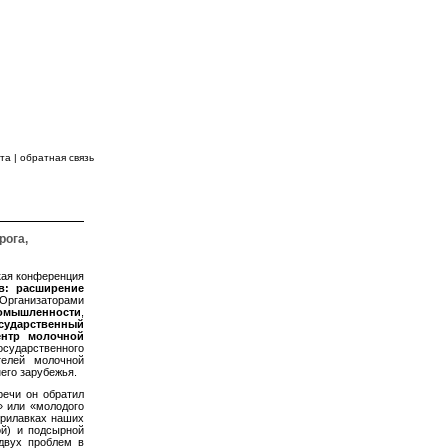
 ВПЕРЕДИ!
йта
|
обратная связь
КОНТАКТЫ
рога,
кая конференция
в: расширение
рганизаторами
омышленности
,
сударственный
ентр молочной
сударственного
телей молочной
его зарубежья.
речи он обратил
» или «молодого
прилавках наших
ой) и подсырной
двух проблем в