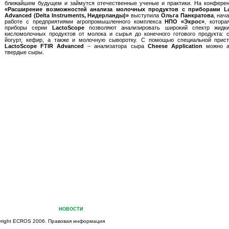
ближайшем будущем и займутся отечественные ученые и практики. На конферен
«Расширение возможностей анализа молочных продуктов с приборами La
Advanced (Delta Instruments, Нидерланды)»
выступила
Ольга Панкратова
, нач
работе с предприятиями агропромышленного комплекса
НПО «Экрос»
, котора
приборы серии
LactoScope
позволяют анализировать широкий спектр жидк
кисломолочных продуктов от молока и сырья до конечного готового продукта: с
йогурт, кефир, а также и молочную сыворотку. С помощью специальной прист
LactoScope FTIR Advanced
– анализатора сыра
Cheese Application
можно ан
твердые сыры.
ПАНИЙ
КАТАЛОГИ
НОВОСТИ
СЕРВИС
ПЕРСОНАЛ
КОНТАКТЫ
ХИМИЧЕСКИЕ Р
yright ECROS 2006.
Правовая информация