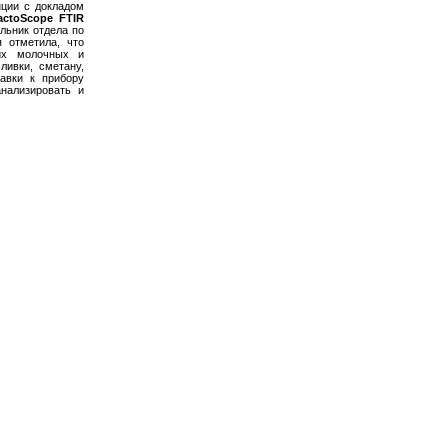
ции с докладом
ctoScope FTIR
альник отдела по
я отметила, что
их молочных и
ливки, сметану,
авки к прибору
ализировать и
ЕСУРСЫ